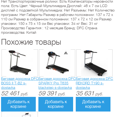
Нет Транспортировочные ролики: Есть Компенсаторы неровности
пола: Есть Цвет: Чёрный Мультимедиа Дисплей: 46 х 7 см LCD
дисплей с подсветкой Мультимедиа: Нет Разъемы: Нет Количество
программ: Нет Габариты Размер в рабочем положении: 137 х 72 х
110 см Размер в собранном положении: 137 х 72 х 12 см Размер
упаковки: 150 х 75 х 15 см Вес упаковки: 34 кг Вес: 31 кг
Производство Гарантия : 12 месяцев Бренд: DFC Страна
производства: Китай
Похожие товары
Беговая дорожка DFC
Беговая дорожка DFC
Беговая дорожка DFC
BOSS II T-B2 s-
SPARKY Pro T635
REKORD T190 s-
dostavka
blackstep s-dostavka
dostavka
52 461
59 391
35 631
руб.
руб.
руб.
Добавить к
Добавить к
Добавить к
корзине
корзине
корзине