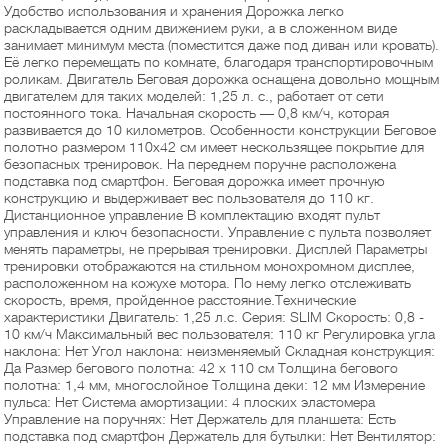
Удобство использования и хранения Дорожка легко
раскладывается одним движением руки, а в сложенном виде
занимает минимум места (поместится даже под диван или кровать).
Её легко перемещать по комнате, благодаря транспортировочным
роликам. Двигатель Беговая дорожка оснащена довольно мощным
двигателем для таких моделей: 1,25 л. с., работает от сети
постоянного тока. Начальная скорость — 0,8 км/ч, которая
развивается до 10 километров. Особенности конструкции Беговое
полотно размером 110х42 см имеет нескользящее покрытие для
безопасных тренировок. На переднем поручне расположена
подставка под смартфон. Беговая дорожка имеет прочную
конструкцию и выдерживает вес пользователя до 110 кг.
Дистанционное управление В комплектацию входят пульт
управления и ключ безопасности. Управление с пульта позволяет
менять параметры, не прерывая тренировки. Дисплей Параметры
тренировки отображаются на стильном монохромном дисплее,
расположенном на кожухе мотора. По нему легко отслеживать
скорость, время, пройденное расстояние.Технические
характеристики Двигатель: 1,25 л.с. Серия: SLIM Скорость: 0,8 -
10 км/ч Максимальный вес пользователя: 110 кг Регулировка угла
наклона: Нет Угол наклона: неизменяемый Складная конструкция:
Да Размер бегового полотна: 42 х 110 см Толщина бегового
полотна: 1,4 мм, многослойное Толщина деки: 12 мм Измерение
пульса: Нет Система амортизации: 4 плоских эластомера
Управление на поручнях: Нет Держатель для планшета: Есть
подставка под смартфон Держатель для бутылки: Нет Вентилятор: