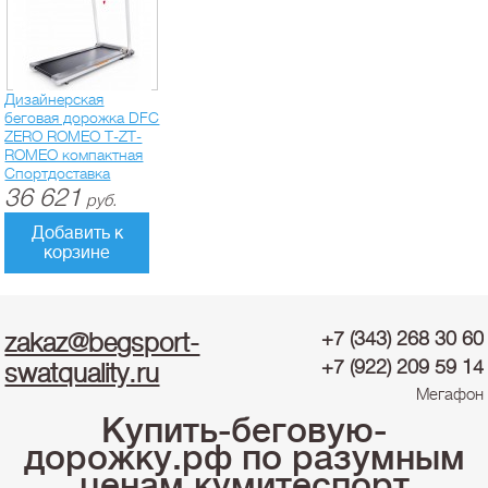
Дизайнерская
беговая дорожка DFC
ZERO ROMEO T-ZT-
ROMEO компактная
Спортдоставка
36 621
руб.
Добавить к
корзине
zakaz@begsport-
+7 (343) 268 30 60
+7 (922) 209 59 14
swatquality.ru
Мегафон
Купить-беговую-
дорожку.рф по разумным
ценам кумитеспорт