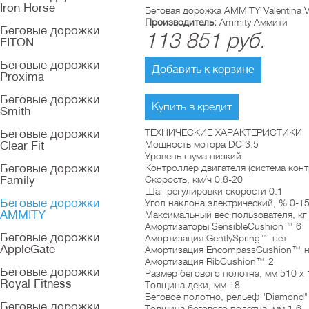
Iron Horse
Беговая дорожка AMMITY Valentina 
Производитель:
Ammity Аммити
Беговые дорожки
113 851
руб.
FITON
Беговые дорожки
Добавить к корзине
Proxima
Беговые дорожки
Купить в кредит
Smith
ТЕХНИЧЕСКИЕ ХАРАКТЕРИСТИКИ
Беговые дорожки
Мощность мотора DC 3.5
Clear Fit
Уровень шума низкий
Беговые дорожки
Контроллер двигателя (система кон
Family
Скорость, км/ч 0.8-20
Шаг регулировки скорости 0.1
Беговые дорожки
Угол наклона электрический, % 0-1
AMMITY
Максимальный вес пользователя, кг
Амортизаторы SensibleCushion™ 6
Беговые дорожки
Aмортизация GentlySpring™ нет
AppleGate
Aмортизация EncompassCushion™ н
Aмортизация RibCushion™ 2
Беговые дорожки
Размер бегового полотна, мм 510 x
Royal Fitness
Толщина деки, мм 18
Беговое полотно, рельеф "Diamond"
Беговые дорожки
Толщина бегового полотна, мм 1.6