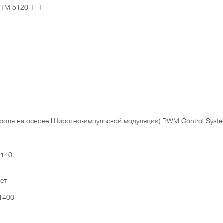
VTM 5120 TFT
троля на основе Широтно-импульсной модуляции) PWM Control Syst
5
 140
ет
 1400