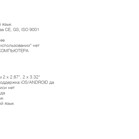
й язык
а CE, GS, ISO 9001
нее
использовании* нет
 КОМПЬЮТЕРА
 х 2.87", 2 х 3.32"
 поддержка iOS/ANDROID да
иси нет
 да
ык
ий язык