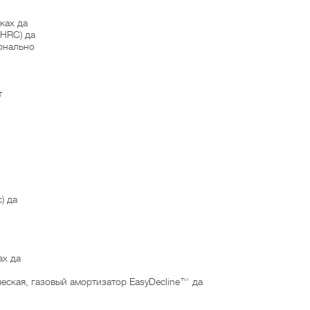
ках да
(HRC) да
онально
И
т
) да
ах да
еская, газовый амортизатор EasyDecline™ да