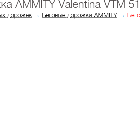
ка AMMITY Valentina VTM 51
ых дорожек
→
Беговые дорожки AMMITY
→
Бего