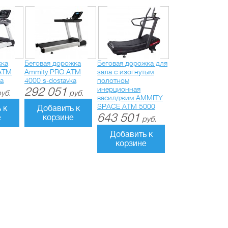
жка
Беговая дорожка
Беговая дорожка для
ATM
Ammity PRO ATM
зала с изогнутым
ka
4000 s-dostavka
полотном
292 051
инерционная
уб.
руб.
василджим AMMITY
SPACE ATM 5000
 к
Добавить к
643 501
е
корзине
руб.
Добавить к
корзине