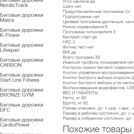
Беговые дорожки
Угол наклона да
NordicTrack
Шаги нет
Предустановленные программы 24
Беговые дорожки
Подпрограммы нет
Matrix
Целевая программа (дистанция, кало
Режим соревнования 6
Беговые дорожки
Программа пользователя 3
K-Power
Быстрый старт да
HRC 2
Беговые дорожки
Фитнес тест нет
Lifespan
BMI да
Всего программ 39
Беговые дорожки
Именной профиль пользователя нет
CARBON
Контроль смазки беговой поверхнос
Кнопки управления воспроизведени
Беговые дорожки
Кнопки быстрого выбора скорости д
Start Line Fitness
Кнопки быстрого выбора угла накло
Воспроизведение видеофайлов, US
Беговые дорожки
ВЕС И ГАБАРИТЫ
BRONZE GYM
Нетто, кг 80
Брутто, кг 92
Беговые дорожки
Размер упаковки, дл. х шир. х выс.,
DFC
Размер в рабочем состоянии, дл. х ш
Размер в собранном состоянии, дл. х
Беговые дорожки
CardioPower
Похожие товары