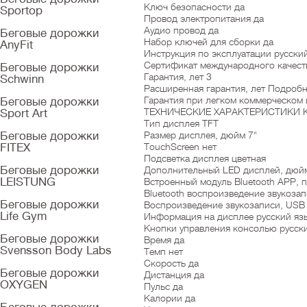
Ключ безопасности да
Sportop
Провод электропитания да
Аудио провод да
Беговые дорожки
Набор ключей для сборки да
AnyFit
Инструкция по эксплуатации русски
Сертификат международного качеств
Беговые дорожки
Гарантия, лет 3
Schwinn
Расширенная гарантия, лет Подроб
Гарантия при легком коммерческом 
Беговые дорожки
ТЕХНИЧЕСКИЕ ХАРАКТЕРИСТИКИ
Sport Art
Тип дисплея TFT
Беговые дорожки
Размер дисплея, дюйм 7"
FITEX
TouchScreen нет
Подсветка дисплея цветная
Беговые дорожки
Дополнительный LED дисплей, дюйм 2
LEISTUNG
Встроенный модуль Bluetooth APP,
Bluetooth воспроизведение звукозап
Беговые дорожки
Воспроизведение звукозаписи, USB
Life Gym
Информация на дисплее русский яз
Кнопки управления консолью русск
Беговые дорожки
Время да
Svensson Body Labs
Темп нет
Скорость да
Беговые дорожки
Дистанция да
OXYGEN
Пульс да
Калории да