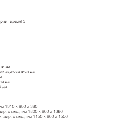
рии, время) 3
ти да
ем звукозаписи да
а
на да
B да
 мм 1910 x 900 x 380
ир. х выс., мм 1800 x 860 x 1390
 шир. х выс., мм 1150 x 860 x 1550