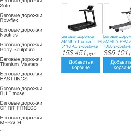
Беговые дорожки
Sole
Беговые дорожки
Bowflex
Беговые дорожки
Nautilus
Беговая дорожка
Беговая доро
AMMITY Fashion FTM
AMMITY PRO 
Беговые дорожки
5118 AC s-dostavka
7000 s-dostav
Body Sculpture
153 451
386 101
руб.
р
Беговые дорожки
Добавить к
Добавить
Titanium Masters
корзине
корзин
Беговые дорожки
HASTTINGS
Беговые дорожки
BH Fitness
Беговые дорожки
SPIRIT FITNESS
Беговые дорожки
MERACH