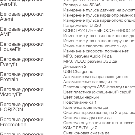
AeroFit
Роллеры, мм 50/46
Измерение пульса датчики на рукоят
Беговые дорожки
Измерение пульса кардиоприемник 
Atemi
Измерение пульса кардиопояс опци
Напряжение, В 220
Беговые дорожки
КОНСТРУКТИВНЫЕ ОСОБЕННОСТ
AMF
Изменение угла наклона консоль да
Изменение угла наклона поручни не
Беговые дорожки
Изменение скорости консоль да
HouseFit
Изменение скорости поручни нет
MP3, разъем Audio IN да
Беговые дорожки
MP3, VIDEO разъем USB да
Everyfit
Динамики 2
USB Charger нет
Беговые дорожки
Алюминиевые направляющие нет
Protrain
Алюминиевые накладки нет
Пластик корпуса ABS (премиум класс
Беговые дорожки
Цвет пластика (окрашенный) серый
VictoryFit
Цвет рамы черный
Подстаканники 1
Беговые дорожки
Компенсаторы пола да
HORIZON
Система перемещения, на 2-х ролик
Система складывания да
Беговые дорожки
Система опускания полотна: классич
Freemotion
КОМПЛЕКТАЦИЯ
Силиконовая смазка да
Беговые дорожки