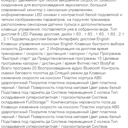
комфорт движения при любой выбранной скорости; Bluetooth
соединение для воспроизведения звукозаписи; большой
современный монитор с сенсорным управлением,
информативными LED окнами с контрастной белой подсветкой и
четким изображением параметров; на поручнях тренажера
расположены сенсорные датчики пульса и дополнительные
клавиши управления; поставляется уже в собранном виде. Тип
дисплея 6 LED Размер дисплея, дюйм 1.63 , 1.63 , 1.63 , 1.63 , 2.1
, 2.1 Подсветка дисплея белая Интерфейс дисплея English
Клавиши управления консолью English Клавиши быстрого выбора
скорость Динамики, шт. 2 Информация на дисплее время
тренировки / скорость / дистанция / калории / пульс Программа
"Быстрый старт" да Предустановленные программы 15 Целевые
программы калории / дистанция / время Фитнес-тест BodyFat
Всего программ 20 Воспроизведение аудио Bluetooth Контроль
смазки бегового полотна да Спящий режим да Клавиши
изменение скорости на консоли Пластик корпуса ABS
ударопрочный Покрытие пластика окрашенный Цвет пластика
черный / белый Поверхность пластика матовая Цвет рамы белый
Подставка под гаджеты да Система перемещения 2 колеса Тип
складывания суперкомпактная / горизонтальная Система
складывания FullStorage™ Компенсаторы неровности пола да
Клавиши изменение скорости на консоли Пластик корпуса ABS
ударопрочный Покрытие пластика окрашенный Цвет пластика
черный / белый Поверхность пластика матовая Цвет рамы белый
Подставка под гаджеты да Система перемещения 2 колеса Тип
складывания суперкомпактная / горизонтальная Система