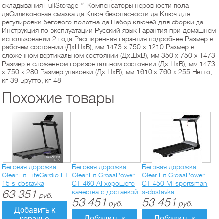
складывания FullStorage™ Компенсаторы неровности пола
даСиликоновая смазка да Ключ безопасности да Ключ для
регулировки бегового полотна да Набор ключей для сборки да
Инструкция по эксплуатации Русский язык Гарантия при домашнем
использовании 2 года Расширенная гарантия подробнее Размер в
рабочем состоянии (ДхШхВ), мм 1473 x 750 x 1210 Размер в
сложенном вертикальном состоянии (ДхШхВ), мм 350 x 750 x 1473
Размер в сложенном горизонтальном состоянии (ДхШхВ), мм 1473
x 750 x 280 Размер упаковки (ДхШхВ), мм 1610 x 760 x 255 Нетто,
кг 39 Брутто, кг 48
Похожие товары
Беговая дорожка
Беговая дорожка
Беговая дорожка
Clear Fit LifeCardio LT
Clear Fit CrossPower
Clear Fit CrossPower
15 s-dostavka
CT 460 AI хорошего
CT 450 MI sportsman
63 351
качества с доставкой
s-dostavka
руб.
53 451
53 451
руб.
руб.
Добавить к
Добавить к
Добавить к