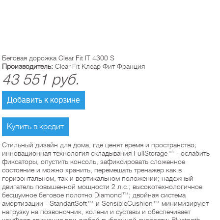
Беговая дорожка Clear Fit IT 4300 S
Производитель:
Clear Fit Клеар Фит Франция
43 551
руб.
Добавить к корзине
Купить в кредит
Стильный дизайн для дома, где ценят время и пространство;
инновационная технология складывания FullStorage™ - ослабить
фиксаторы, опустить консоль, зафиксировать сложенное
состояние и можно хранить, перемещать тренажер как в
горизонтальном, так и вертикальном положении; надежный
двигатель повышенной мощности 2 л.с.; высокотехнологичное
бесшумное беговое полотно Diamond™; двойная система
амортизации - StandartSoft™ и SensibleCushion™ минимизируют
нагрузку на позвоночник, колени и суставы и обеспечивает