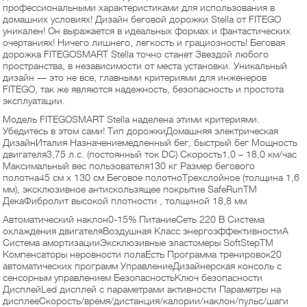
профессиональными характеристиками для использования в
домашних условиях! Дизайн беговой дорожки Stella от FITEGO
уникален! Он выражается в идеальных формах и фантастических
очертаниях! Ничего лишнего, легкость и грациозность! Беговая
дорожка FITEGOSMART Stella точно станет Звездой любого
пространства, в независимости от места установки. Уникальный
дизайн — это не все, главными критериями для инженеров
FITEGO, так же являются надежность, безопасность и простота
эксплуатации.
Модель FITEGOSMART Stella наделена этими критериями.
Убедитесь в этом сами! Тип дорожкиДомашняя электрическая
ДизайнИталия Назначениемедленный бег, быстрый бег Мощность
двигателя3,75 л.с. (постоянный ток DC) Скорость1,0 – 18,0 км/час
Максимальный вес пользователя130 кг Размер бегового
полотна45 см х 130 см Беговое полотноТрехслойное (толщина 1,6
мм), эксклюзивное антискользящее покрытие SafeRunTM
ДекаФибролит высокой плотности , толщиной 18,8 мм
Автоматический наклон0-15% ПитаниеСеть 220 В Система
охлаждения двигателяВоздушная Класс энергоэффективностиA
Система амортизацииЭксклюзивные эластомеры SoftStepTM
Компенсаторы неровности полаЕсть Программа тренировок20
автоматических программ УправлениеДизайнерская консоль с
сенсорным управлением БезопасностьКлюч безопасности
ДисплейLed дисплей с параметрами активности Параметры на
дисплееСкорость/время/дистанция/калории/наклон/пульс/шаги