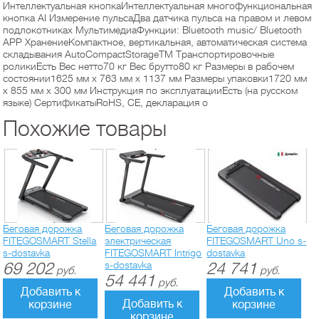
Интеллектуальная кнопкаИнтеллектуальная многофункциональная
кнопка AI Измерение пульсаДва датчика пульса на правом и левом
подлокотниках МультимедиаФункции: Bluetooth music/ Bluetooth
APP ХранениеКомпактное, вертикальная, автоматическая система
складывания AutoCompactStorageTM Транспортировочные
роликиЕсть Вес нетто70 кг Вес брутто80 кг Размеры в рабочем
состоянии1625 мм х 763 мм х 1137 мм Размеры упаковки1720 мм
х 855 мм х 300 мм Инструкция по эксплуатацииЕсть (на русском
языке) СертификатыRoHS, CE, декларация о
Похожие товары
Беговая дорожка
Беговая дорожка
Беговая дорожка
FITEGOSMART Stella
электрическая
FITEGOSMART Uno s-
s-dostavka
FITEGOSMART Intrigo
dostavka
69 202
s-dostavka
24 741
руб.
руб.
54 441
руб.
Добавить к
Добавить к
Добавить к
корзине
корзине
корзине