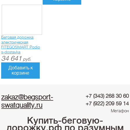
Беговая дорожка
электрическая
FITEGOSMART Podio
s-dostavka
34 641
руб.
Добавить к
корзине
zakaz@begsport-
+7 (343) 268 30 60
+7 (922) 209 59 14
swatquality.ru
Мегафон
Купить-беговую-
дорожку.рф по разумным