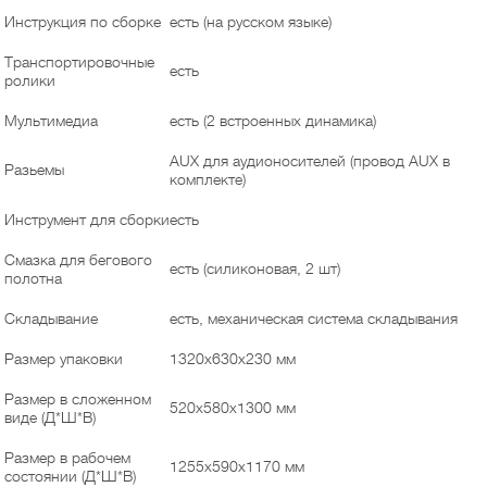
Инструкция по сборке
есть (на русском языке)
Транспортировочные
есть
ролики
Мультимедиа
есть (2 встроенных динамика)
AUX для аудионосителей (провод AUX в
Разьемы
комплекте)
Инструмент для сборки
есть
Смазка для бегового
есть (силиконовая, 2 шт)
полотна
Складывание
есть, механическая система складывания
Размер упаковки
1320x630x230 мм
Размер в сложенном
520x580x1300 мм
виде (Д*Ш*В)
Размер в рабочем
1255x590x1170 мм
состоянии (Д*Ш*В)