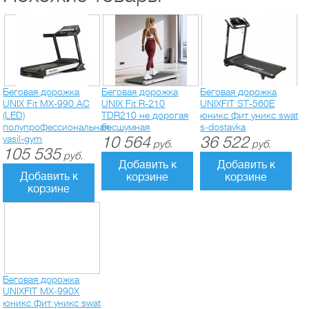
Беговая дорожка
Беговая дорожка
Беговая дорожка
UNIX Fit MX-990 AC
UNIX Fit R-210
UNIXFIT ST-560E
(LED)
TDR210 не дорогая
юникс фит уникс swat
полупрофессиональная
бесшумная
s-dostavka
vasil-gym
10 564
36 522
руб.
руб.
105 535
руб.
Добавить к
Добавить к
Добавить к
корзине
корзине
корзине
Беговая дорожка
UNIXFIT MX-990X
юникс фит уникс swat