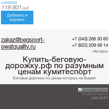
s-dostavka
118 801
руб.
Добавить к
корзине
zakaz@begsport-
+7 (343) 268 30 60
+7 (922) 209 59 14
swatquality.ru
Мегафон
Купить-беговую-
дорожку.рф по разумным
ценам кумитеспорт
Беговые дорожки по ценам которых не бывает
создание сайтов
URALSOFT
Политика
конфиденциальности