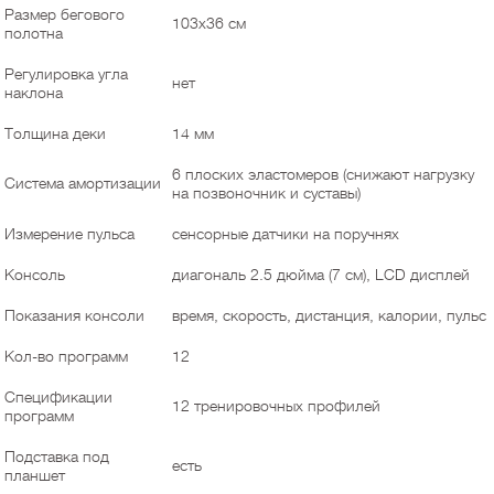
Размер бегового
103х36 см
полотна
Регулировка угла
нет
наклона
Толщина деки
14 мм
6 плоских эластомеров (снижают нагрузку
Система амортизации
на позвоночник и суставы)
Измерение пульса
сенсорные датчики на поручнях
Консоль
диагональ 2.5 дюйма (7 см), LCD дисплей
Показания консоли
время, скорость, дистанция, калории, пульс
Кол-во программ
12
Спецификации
12 тренировочных профилей
программ
Подставка под
есть
планшет