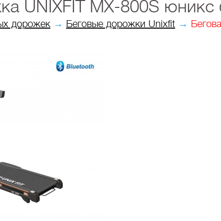
ка UNIXFIT MX-800S юникс ф
ых дорожек
→
Беговые дорожки Unixfit
→
Бегова