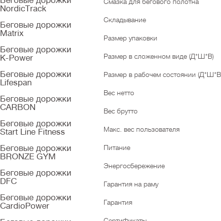
Беговые дорожки
Смазка для бегового полотна
NordicTrack
Складывание
Беговые дорожки
Matrix
Размер упаковки
Беговые дорожки
Размер в сложенном виде (Д*Ш*В)
K-Power
Беговые дорожки
Размер в рабочем состоянии (Д*Ш*В
Lifespan
Вес нетто
Беговые дорожки
CARBON
Вес брутто
Беговые дорожки
Макс. вес пользователя
Start Line Fitness
Беговые дорожки
Питание
BRONZE GYM
Энергосбережение
Беговые дорожки
DFC
Гарантия на раму
Беговые дорожки
Гарантия
CardioPower
Сертификаты