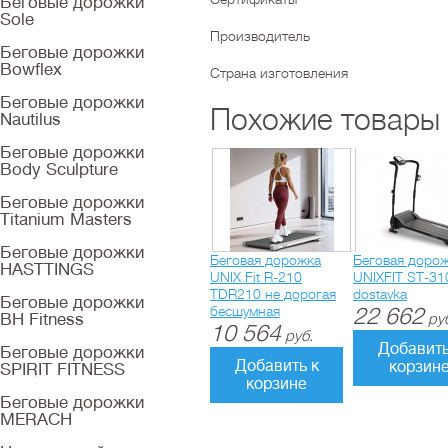
Беговые дорожки
Sole
Производитель
Беговые дорожки
Bowflex
Страна изготовления
Беговые дорожки
Похожие товары
Nautilus
Беговые дорожки
Body Sculpture
Беговые дорожки
Titanium Masters
Беговые дорожки
Беговая дорожка
Беговая доро
HASTTINGS
UNIX Fit R-210
UNIXFIT ST-31
TDR210 не дорогая
dostavka
Беговые дорожки
бесшумная
22 662
BH Fitness
ру
10 564
руб.
Добавить
Беговые дорожки
Добавить к
корзин
SPIRIT FITNESS
корзине
Беговые дорожки
MERACH