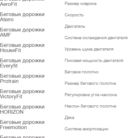
Размер коврика
AeroFit
Беговые дорожки
Скорость
Atemi
Двигатель
Беговые дорожки
AMF
Система охлаждения двигателя
Беговые дорожки
Уровень шума двигателя
HouseFit
Беговые дорожки
Пиковая мощность двигателя
Everyfit
Беговое полотно
Беговые дорожки
Protrain
Размер бегового полотна
Беговые дорожки
Регулировка угла наклона
VictoryFit
Наклон бегового полотна
Беговые дорожки
HORIZON
Дека
Беговые дорожки
Freemotion
Система амортизации
Беговые дорожки