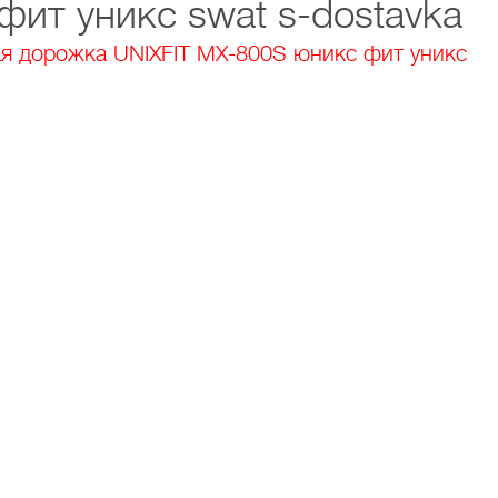
ит уникс swat s-dostavka
я дорожка UNIXFIT MX-800S юникс фит уникс