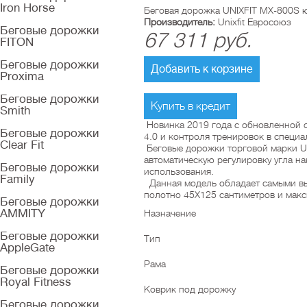
Iron Horse
Беговая дорожка UNIXFIT MX-800S ю
Производитель:
Unixfit Евросоюз
Беговые дорожки
67 311
руб.
FITON
Беговые дорожки
Добавить к корзине
Proxima
Беговые дорожки
Купить в кредит
Smith
Новинка 2019 года с обновленной с
Беговые дорожки
4.0 и контроля тренировок в спец
Clear Fit
Беговые дорожки торговой марки U
автоматическую регулировку угла н
Беговые дорожки
использования.
Family
Данная модель обладает самыми выс
полотно 45Х125 сантиметров и макс
Беговые дорожки
AMMITY
Назначение
Беговые дорожки
Тип
AppleGate
Рама
Беговые дорожки
Royal Fitness
Коврик под дорожку
Беговые дорожки