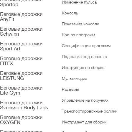
Измерение пульса
Sportop
Консоль
Беговые дорожки
AnyFit
Показания консоли
Беговые дорожки
Schwinn
Кол-во программ
Беговые дорожки
Спецификации программ
Sport Art
Подставка под планшет
Беговые дорожки
FITEX
Инструкция по сборке
Беговые дорожки
LEISTUNG
Мультимедиа
Беговые дорожки
Разъемы
Life Gym
Управление на поручнях
Беговые дорожки
Svensson Body Labs
Транспортировочные ролики
Беговые дорожки
OXYGEN
Инструмент для сборки