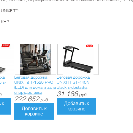
UNIXFIT™
КНР
жка
Беговая дорожка
Беговая дорожка
0 s-
UNIX Fit T-1520 PRO
UNIXFIT ST-440N
(LED) для дома и зала
Black s-dostavka
спортдоставка
31 186
б.
руб.
222 652
руб.
 к
Добавить к
Добавить к
е
корзине
корзине