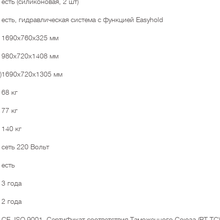
есть (силиконовая, 2 шт)
есть, гидравлическая система с функцией Easyhold
1690х760х325 мм
980х720х1408 мм
)
1690х720х1305 мм
68 кг
77 кг
140 кг
сеть 220 Вольт
есть
3 года
2 года
CE, ISO 9001, Сертификат соответствия Таможенного Союза (РТ ТС)