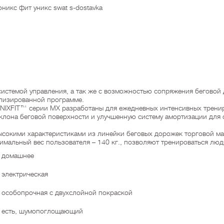
никс фит уникс swat s-dostavka
истемой управления, а так же с возможностью сопряжения беговой
иализированной программе.
NIXFIT™ серии MX разработаны для ежедневных интенсивных тренир
аклона беговой поверхности и улучшенную систему амортизации для
окими характеристиками из линейки беговых дорожек торговой марк
имальный вес пользователя – 140 кг., позволяют тренироваться лю
домашнее
электрическая
особопрочная с двухслойной покраской
есть, шумопоглощающий