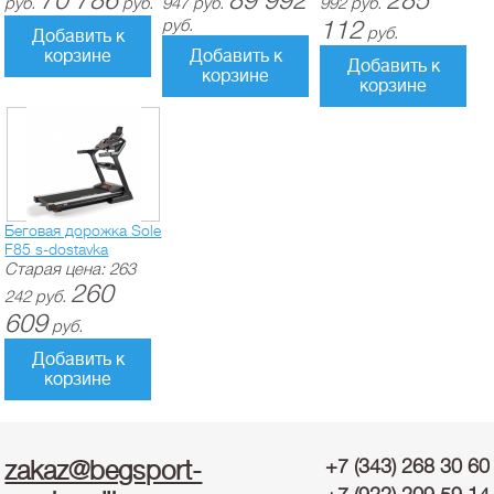
70 786
89 992
285
руб.
руб.
947
руб.
992
руб.
руб.
112
руб.
Добавить к
корзине
Добавить к
Добавить к
корзине
корзине
Беговая дорожка Sole
F85 s-dostavka
Старая цена:
263
260
242
руб.
609
руб.
Добавить к
корзине
zakaz@begsport-
+7 (343) 268 30 60