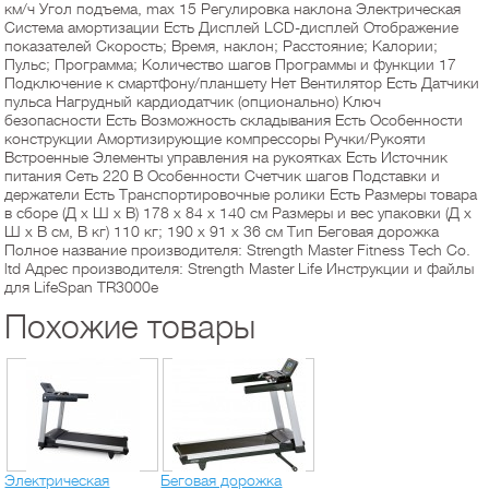
км/ч Угол подъема, max 15 Регулировка наклона Электрическая
Система амортизации Есть Дисплей LCD-дисплей Отображение
показателей Скорость; Время, наклон; Расстояние; Калории;
Пульс; Программа; Количество шагов Программы и функции 17
Подключение к смартфону/планшету Нет Вентилятор Есть Датчики
пульса Нагрудный кардиодатчик (опционально) Ключ
безопасности Есть Возможность складывания Есть Особенности
конструкции Амортизирующие компрессоры Ручки/Рукояти
Встроенные Элементы управления на рукоятках Есть Источник
питания Сеть 220 В Особенности Счетчик шагов Подставки и
держатели Есть Транспортировочные ролики Есть Размеры товара
в сборе (Д x Ш x В) 178 х 84 х 140 см Размеры и вес упаковки (Д x
Ш x В см, В кг) 110 кг; 190 х 91 х 36 см Тип Беговая дорожка
Полное название производителя: Strength Master Fitness Tech Co.
ltd Адрес производителя: Strength Master Life Инструкции и файлы
для LifeSpan TR3000e
Похожие товары
Электрическая
Беговая дорожка