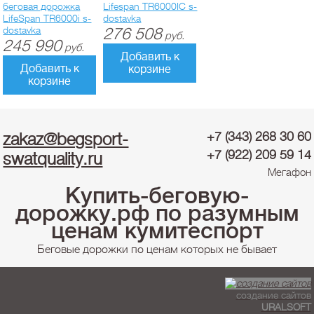
беговая дорожка
Lifespan TR6000IC s-
LifeSpan TR6000i s-
dostavka
dostavka
276 508
руб.
245 990
руб.
Добавить к
Добавить к
корзине
корзине
zakaz@begsport-
+7 (343) 268 30 60
+7 (922) 209 59 14
swatquality.ru
Мегафон
Купить-беговую-
дорожку.рф по разумным
ценам кумитеспорт
Беговые дорожки по ценам которых не бывает
создание сайтов
URALSOFT