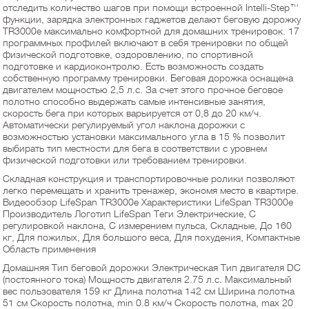
отследить количество шагов при помощи встроенной Intelli-Step™
функции, зарядка электронных гаджетов делают беговую дорожку
TR3000e максимально комфортной для домашних тренировок. 17
программных профилей включают в себя тренировки по общей
физической подготовке, оздоровлению, по спортивной
подготовке и кардиоконтролю. Есть возможность создать
собственную программу тренировки. Беговая дорожка оснащена
двигателем мощностью 2,5 л.с. За счет этого прочное беговое
полотно способно выдержать самые интенсивные занятия,
скорость бега при которых варьируется от 0,8 до 20 км/ч.
Автоматически регулируемый угол наклона дорожки с
возможностью установки максимального угла в 15 % позволит
выбирать тип местности для бега в соответствии с уровнем
физической подготовки или требованием тренировки.
Складная конструкция и транспортировочные ролики позволяют
легко перемещать и хранить тренажер, экономя место в квартире.
Видеообзор LifeSpan TR3000e Характеристики LifeSpan TR3000e
Производитель Логотип LifeSpan Теги Электрические, С
регулировкой наклона, С измерением пульса, Складные, До 160
кг, Для пожилых, Для большого веса, Для похудения, Компактные
Область применения
Домашняя Тип беговой дорожки Электрическая Тип двигателя DC
(постоянного тока) Мощность двигателя 2.75 л.с. Максимальный
вес пользователя 159 кг Длина полотна 142 см Ширина полотна
51 см Скорость полотна, min 0.8 км/ч Скорость полотна, max 20