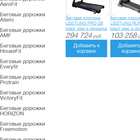
AeroFit
Беговые дорожки
Беговая дорожка
Беговая доро
Atemi
LEISTUNG PRO Q8
LEISTUNG RU
black step s-dostavka
black step s-do
Беговые дорожки
294 724
103 258
AMF
руб.
р
Беговые дорожки
Добавить к
Добавить
HouseFit
корзине
корзин
Беговые дорожки
Everyfit
Беговые дорожки
Protrain
Беговые дорожки
VictoryFit
Беговые дорожки
HORIZON
Беговые дорожки
Freemotion
Беговые дорожки