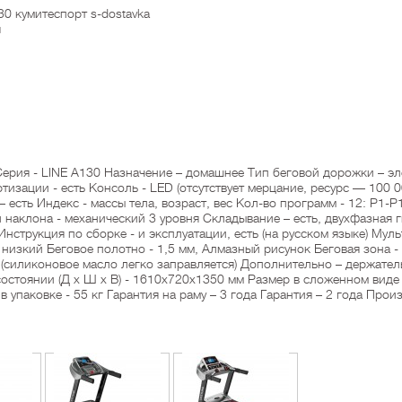
0 кумитеспорт s-dostavka
я
ерия - LINE A130 Назначение – домашнее Тип беговой дорожки – эле
тизации - есть Консоль - LED (отсутствует мерцание, ресурс — 100 
– есть Индекс - массы тела, возраст, вес Кол-во программ - 12: P1-
 наклона - механический 3 уровня Складывание – есть, двухфазная г
нструкция по сборке - и эксплуатации, есть (на русском языке) Муль
 низкий Беговое полотно - 1,5 мм, Алмазный рисунок Беговая зона 
 (силиконовое масло легко заправляется) Дополнительно – держател
 состоянии (Д х Ш х В) - 1610x720x1350 мм Размер в сложенном вид
 в упаковке - 55 кг Гарантия на раму – 3 года Гарантия – 2 года Пр