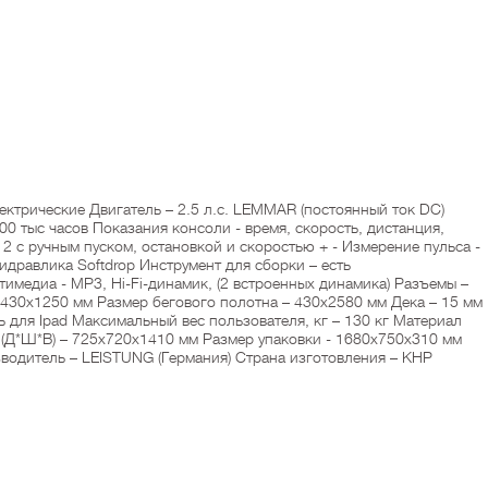
ктрические Двигатель – 2.5 л.с. LEMMAR (постоянный ток DC)
000 тыс часов Показания консоли - время, скорость, дистанция,
P12 с ручным пуском, остановкой и скоростью + - Измерение пульса -
идравлика Softdrop Инструмент для сборки – есть
тимедиа - MP3, Hi-Fi-динамик, (2 встроенных динамика) Разъемы –
- 430x1250 мм Размер бегового полотна – 430х2580 мм Дека – 15 мм
ь для Ipad Максимальный вес пользователя, кг – 130 кг Материал
е (Д*Ш*В) – 725х720х1410 мм Размер упаковки - 1680x750x310 мм
оизводитель – LEISTUNG (Германия) Страна изготовления – КНР