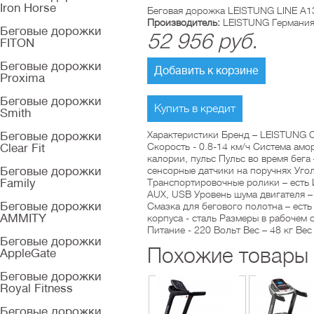
Iron Horse
Беговая дорожка LEISTUNG LINE A13
Производитель:
LEISTUNG Германи
Беговые дорожки
52 956
руб.
FITON
Беговые дорожки
Добавить к корзине
Proxima
Беговые дорожки
Купить в кредит
Smith
Характеристики Бренд – LEISTUNG С
Беговые дорожки
Скорость - 0.8-14 км/ч Система амор
Clear Fit
калории, пульс Пульс во время бега 
Беговые дорожки
сенсорные датчики на поручнях Угол
Family
Транспортировочные ролики – есть И
AUX, USB Уровень шума двигателя –
Беговые дорожки
Смазка для бегового полотна – есть
AMMITY
корпуса - сталь Размеры в рабочем
Питание - 220 Вольт Вес – 48 кг Вес
Беговые дорожки
Похожие товары
AppleGate
Беговые дорожки
Royal Fitness
Беговые дорожки