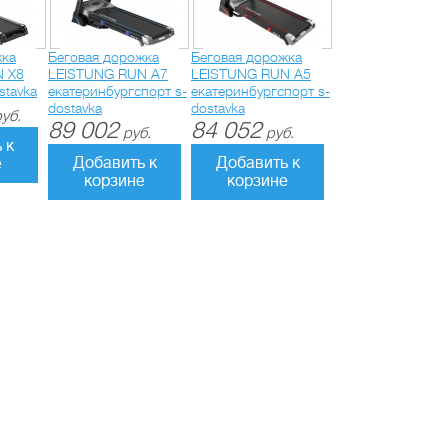
жка
Беговая дорожка
Беговая дорожка
N X8
LEISTUNG RUN A7
LEISTUNG RUN A5
stavka
екатеринбургспорт s-
екатеринбургспорт s-
dostavka
dostavka
уб.
89 002
84 052
руб.
руб.
 к
Добавить к
Добавить к
е
корзине
корзине