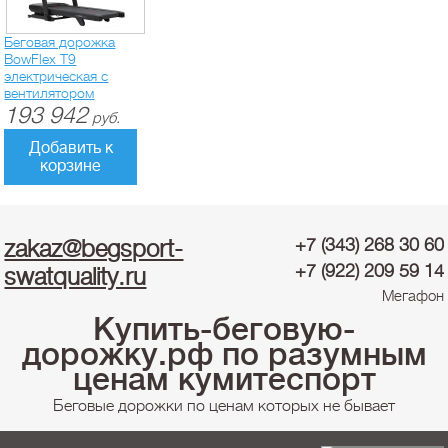
Беговая дорожка
BowFlex T9
электрическая с
вентилятором
193 942
руб.
Добавить к
корзине
zakaz@begsport-
+7 (343) 268 30 60
+7 (922) 209 59 14
swatquality.ru
Мегафон
Купить-беговую-
дорожку.рф по разумным
ценам кумитеспорт
Беговые дорожки по ценам которых не бывает