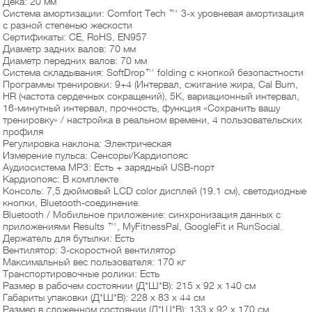
Дека: 20 мм
Система амортизации: Comfort Tech ™ 3-х уровневая амортизация
с разной степенью жескости
Сертификаты: CE, RoHS, EN957
Диаметр задних валов: 70 мм
Диаметр передних валов: 70 мм
Система складывания: SoftDrop™ folding с кнопкой безопастности
Программы тренировки: 9+4 (Интервал, сжигание жира, Cal Burn,
HR (частота сердечных сокращений), 5K, вариационный интервал,
16-минутный интервал, прочность, функция «Сохранить вашу
тренировку» / настройка в реальном времени, 4 пользовательских
профиля
Регулировка наклона: Электрическая
Измерение пульса: Сенсоры/Кардиопояс
Аудиосистема MP3: Есть + зарядный USB-порт
Кардиопояс: В комплекте
Консоль: 7,5 дюймовый LCD color дисплей (19.1 см), светодиодные
кнопки, Bluetooth-соединение.
Bluetooth / Мобильное приложение: синхронизация данных с
приложениями Results ™, MyFitnessPal, GoogleFit и RunSocial.
Держатель для бутылки: Есть
Вентилятор: 3-скоростной вентилятор
Максимальный вес пользователя: 170 кг
Транспортировочные ролики: Есть
Размер в рабочем состоянии (Д*Ш*В): 215 x 92 x 140 см
Габариты упаковки (Д*Ш*В): 228 х 83 х 44 см
Размер в сложенном состоянии (Д*Ш*В): 133 x 92 x 170 см