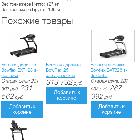
Вес тренажера Нетто: 127 кг
Вес тренажера Брутто: 138 кг
Похожие товары
Беговая дорожка
Беговая дорожка
Беговая дорожка
Bowflex BXT128 s-
BowFlex 25
Bowflex BXT326 s-
dostavka
электрическая
dostavka
Старая цена:
231
313 732
Старая цена:
287
руб.
231
287
562
руб.
992
руб.
Добавить к
562
992
руб.
руб.
корзине
Добавить к
Добавить к
корзине
корзине