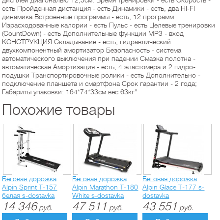
дисплей диагональю 12,5см. Время тренировки - есть Скорость -
есть Пройденная дистанция - есть Динамики - есть, два HI-FI
динамика Встроенные программы - есть, 12 программ
Израсходованные калории - есть Пульс - есть Целевые тренировки
(CountDown) - есть Дополнительные функции MP3 - вход
КОНСТРУКЦИЯ Складывание - есть, гидравлический
двухкомпонентный амортизатор Безопасность - система
автоматического выключения при падении Смазка полотна -
автоматическая Амортизация - есть, 4 эластомера и 2 гидро-
подушки Транспортировочные ролики - есть Дополнительно -
подключение планшета и смартфона Срок гарантии - 2 года;
Габариты упаковки: 164*74*33см вес 63кг"
Похожие товары
Беговая дорожка
Беговая дорожка
Беговая дорожка
Alpin Sprint T-157
Alpin Marathon T-180
Alpin Glace T-177 s-
белая s-dostavka
White s-dostavka
dostavka
14 346
47 511
43 551
руб.
руб.
руб.